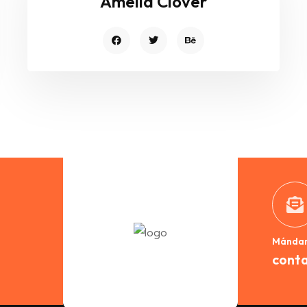
Amelia Clover
Mándan
cont