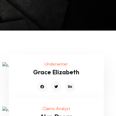
Underwriter
Grace Elizabeth
Claims Analyst