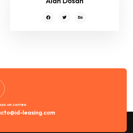
Alan Dosan
os un correo
acto@id-leasing.com